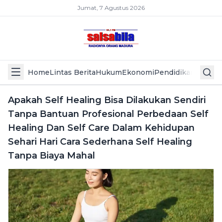
Jumat, 7 Agustus 2026
Home
Lintas Berita
Hukum
Ekonomi
Pendidikan
Politik
L
Apakah Self Healing Bisa Dilakukan Sendiri
Tanpa Bantuan Profesional Perbedaan Self
Healing Dan Self Care Dalam Kehidupan
Sehari Hari Cara Sederhana Self Healing
Tanpa Biaya Mahal