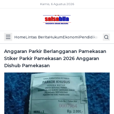
Kamis, 6 Agustus 2026
Home
Lintas Berita
Hukum
Ekonomi
Pendidikan
Politik
L
Anggaran Parkir Berlangganan Pamekasan
Stiker Parkir Pamekasan 2026 Anggaran
Dishub Pamekasan