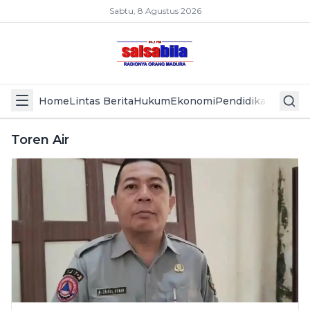
Sabtu, 8 Agustus 2026
Home
Lintas Berita
Hukum
Ekonomi
Pendidikan
Politik
L
Toren Air