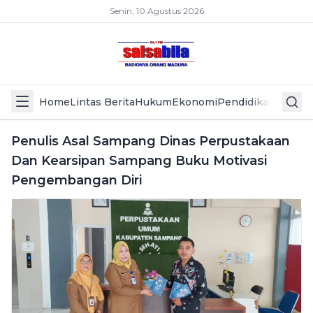
Senin, 10 Agustus 2026
Home
Lintas Berita
Hukum
Ekonomi
Pendidikan
Politik
L
Penulis Asal Sampang Dinas Perpustakaan
Dan Kearsipan Sampang Buku Motivasi
Pengembangan Diri