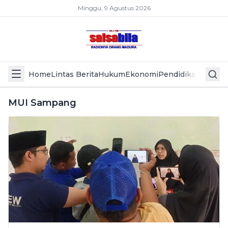
Minggu, 9 Agustus 2026
Home
Lintas Berita
Hukum
Ekonomi
Pendidikan
Politik
L
MUI Sampang